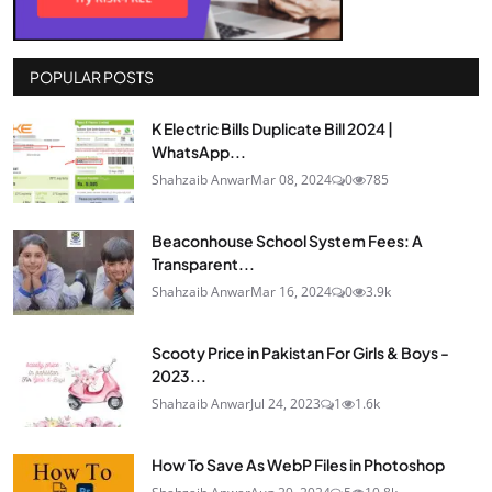
POPULAR POSTS
K Electric Bills Duplicate Bill 2024 |
WhatsApp...
Shahzaib Anwar
Mar 08, 2024
0
785
Beaconhouse School System Fees: A
Transparent...
Shahzaib Anwar
Mar 16, 2024
0
3.9k
Scooty Price in Pakistan For Girls & Boys -
2023...
Shahzaib Anwar
Jul 24, 2023
1
1.6k
How To Save As WebP Files in Photoshop