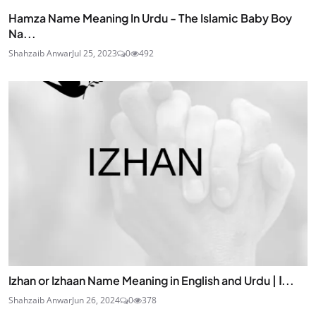
Hamza Name Meaning In Urdu - The Islamic Baby Boy
Na...
Shahzaib Anwar
Jul 25, 2023
0
492
Izhan or Izhaan Name Meaning in English and Urdu | ا...
Shahzaib Anwar
Jun 26, 2024
0
378