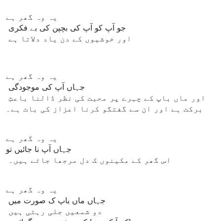
یہ وہ گھر ہے
جو آپ کو آپ کی بچپن کی بے فکری
اور خوشیوں کے دن یاد دلاتا ہے
یہ وہ گھر ہے
جہاں آپ کی موجودگی
اور ماں باپ کے چہرے پر محبت کی نظر ڈالنا باعثِ
برکت ہے اور ان سے گفتگو کرنا اعزاز کی بات ہے۔
یہ وہ گھر ہے
جہاں آپ نا جائیں تو
اس گھر کے مکینوں ک دل مرجھا جاتے ہیں۔
یہ وہ گھر ہے
جہاں ماں باپ ک صورت میں
دو شمعیں جلی رہتی ہیں