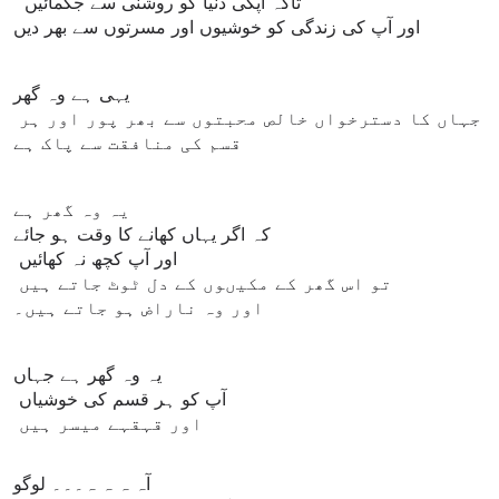
تاکہ آپکی دنیا کو روشنی سے جگمائیں
اور آپ کی زندگی کو خوشیوں اور مسرتوں سے بھر دیں
یہی ہے وہ گھر
جہاں کا دسترخواں خالص محبتوں سے بھر پور اور ہر
قسم کی منافقت سے پاک ہے
یہ وہ گھر ہے
کہ اگر یہاں کھانے کا وقت ہو جائے
اور آپ کچھ نہ کھائیں
تو اس گھر کے مکیںوں کے دل ٹوٹ جاتے ہیں
اور وہ ناراض ہو جاتے ہیں۔
یہ وہ گھر ہے جہاں
آپ کو ہر قسم کی خوشیاں
اور قہقہے میسر ہیں
آہ ہ ہ ہ۔۔۔ لوگو