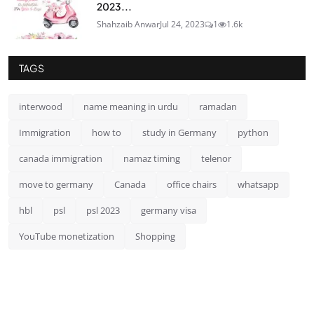
2023...
Shahzaib Anwar
Jul 24, 2023
1
1.6k
TAGS
interwood
name meaning in urdu
ramadan
Immigration
how to
study in Germany
python
canada immigration
namaz timing
telenor
move to germany
Canada
office chairs
whatsapp
hbl
psl
psl 2023
germany visa
YouTube monetization
Shopping