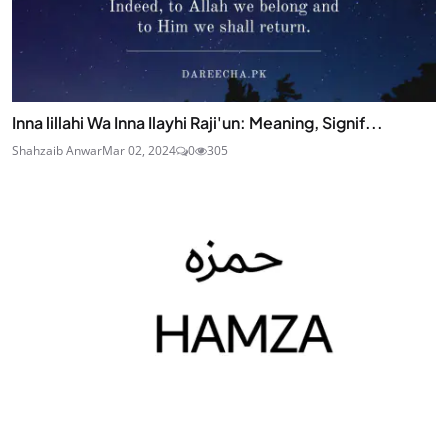
Inna lillahi Wa Inna Ilayhi Raji'un: Meaning, Signif...
Shahzaib Anwar
Mar 02, 2024
0
305