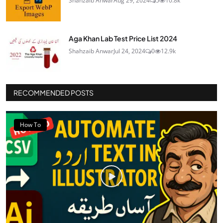
Shahzaib Anwar
Aug 29, 2024
5
10.8k
Aga Khan Lab Test Price List 2024
Shahzaib Anwar
Jul 24, 2024
0
12.9k
RECOMMENDED POSTS
How To