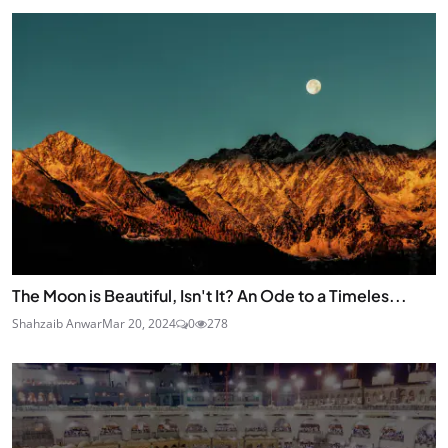
The Moon is Beautiful, Isn't It? An Ode to a Timeles...
Shahzaib Anwar
Mar 20, 2024
0
278