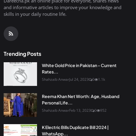
Dareecha.pk an online place for everyone, shares news
and informative articles to improve your knowledge and
skills in your daily routine life.
Trending Posts
White Gold Price in Pakistan - Current
Rates...
Shahzaib Anwar
Jul 24, 2023
0
1.1k
Reema Khan Net Worth: Age, Husband
Personal Life...
Shahzaib Anwar
Feb 13, 2023
0
952
K Electric Bills Duplicate Bill 2024 |
WhatsApp...