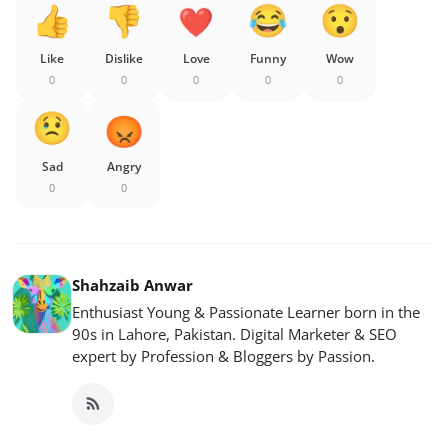
Like
Dislike
Love
Funny
Wow
0
0
0
0
0
Sad
Angry
0
0
Shahzaib Anwar
Enthusiast Young & Passionate Learner born in the
90s in Lahore, Pakistan. Digital Marketer & SEO
expert by Profession & Bloggers by Passion.