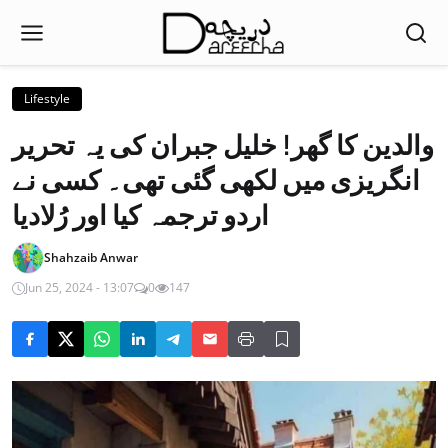
Lifestyle
والدین کا گھر! خلیل جبران کی یہ تحریر
انگریزی میں لکھی گئی تھی۔ کسی نے
اردو ترجمہ کیا اور رُلادیا
Shahzaib Anwar
Jun 25, 2024 - 13:07
0
147