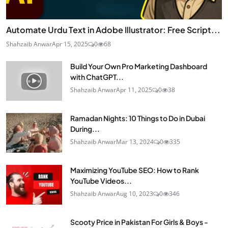
Automate Urdu Text in Adobe Illustrator: Free Script...
Shahzaib Anwar
Apr 15, 2025
0
68
Build Your Own Pro Marketing Dashboard
with ChatGPT...
Shahzaib Anwar
Apr 11, 2025
0
38
Ramadan Nights: 10 Things to Do in Dubai
During...
Shahzaib Anwar
Mar 13, 2024
0
335
Maximizing YouTube SEO: How to Rank
YouTube Videos...
Shahzaib Anwar
Aug 10, 2023
0
346
Scooty Price in Pakistan For Girls & Boys -