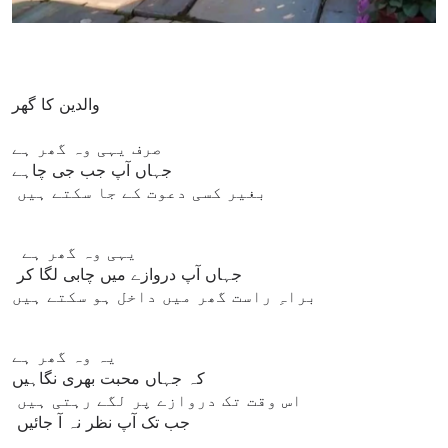
والدین کا گھر
صرف یہی وہ گھر ہے
جہاں آپ جب جی چاہے
بغیر کسی دعوت کے جا سکتے ہیں
یہی وہ گھر ہے
جہاں آپ دروازے میں چابی لگا کر
براہِ راست گھر میں داخل ہو سکتے ہیں
یہ وہ گھر ہے
کہ جہاں محبت بھری نگاہیں
اس وقت تک دروازے پر لگے رہتی ہیں
جب تک آپ نظر نہ آ جائیں